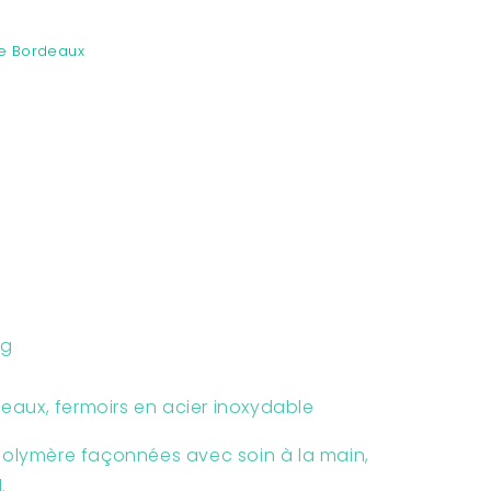
e Bordeaux
g
neaux, fermoirs en acier inoxydable
e polymère façonnées avec soin à la main,
l.