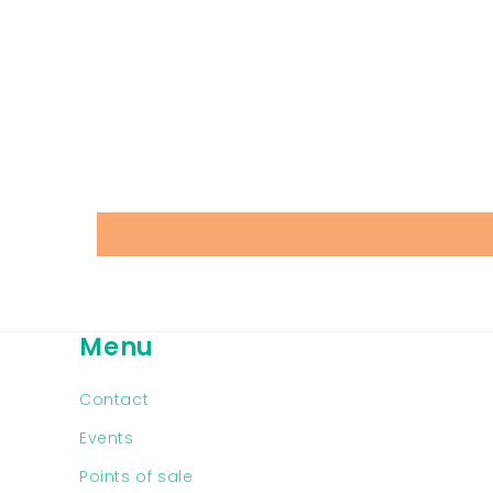
création et le bonheur
Service hyper r
de réaliser quelque
personnalisé
chose nous même.
recomman
On ne voit pas le temps
chaudement.
passer, on a même droit
a un petit goûter.
Je recommande sans
hésiter c'était génial !
Menu
Contact
Events
Points of sale