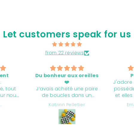
Let customers speak for us
from 22 reviews
oreilles
Parfaites !
Mag
J'adore cette marque. Je
du
ne paire
possède plusieurs paires
C’es
ans un
et elles sont toutes plus
bonheu
s adore.
parfaites les unes que
boucles
tier
Emilie Charette
reuse de
les autres ! Merci Chloé.
p’tits
ce de
<3
belle
r la
étonne
igne.
même si 