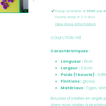
|
|
Collection
Collection
Pickup available at
5986 rue d
Ysé
Ysé
Usually ready in 2-4 days
View store information
COLLECTION YSÉ
Caractéristiques :
Longueur :
6cm
Largeur :
3,5cm
Poids (1 boucle) :
5,89
Finitions :
glossy
Matériaux :
Tiges, an
Boucles d'oreilles en argil
dans mon atelier à Montréa