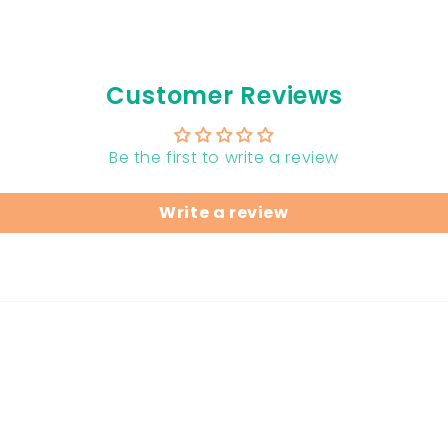
apide et
plus d
. Je
de
 👌❤️
Customer Reviews
Be the first to write a review
Write a review