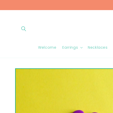
Skip to
content
Welcome
Earrings
Necklaces
Skip to
product
information