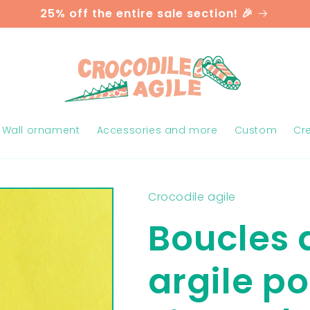
25% off the entire sale section! 🎉
Wall ornament
Accessories and more
Custom
Cr
Crocodile agile
Boucles d
argile p