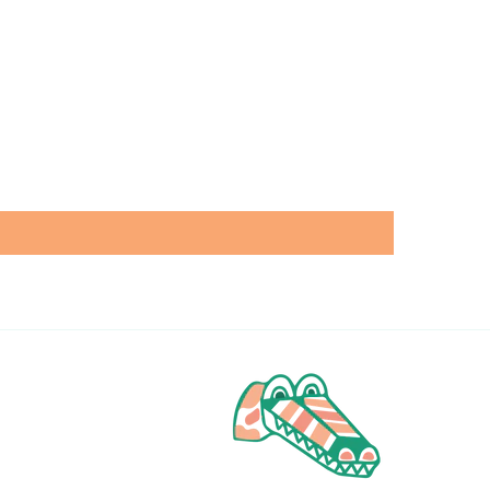
ouce.…! 😅 Merci
pour tout!