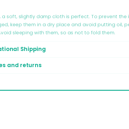
g
 a soft, slightly damp cloth is perfect. To prevent the
d, keep them in a dry place and avoid putting oil, 
Avoid sleeping with them, so as not to fold them.
ational Shipping
s and returns