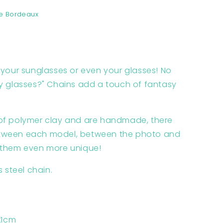
e Bordeaux
 your sunglasses or even your glasses! No
y glasses?" Chains add a touch of fantasy
of polymer clay and are handmade, there
tween each model, between the photo and
 them even more unique!
s steel chain.
x1cm