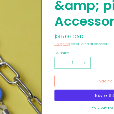
&amp; pi
Accessor
Regular
$45.00 CAD
price
Shipping
calculated at checkout.
Quantity
Decrease
Increase
quantity
quantity
for
for
Add to 
Garance
Garance
eyeglass
eyeglass
chain
chain
-
-
two-
two-
tone
tone
More paymen
blue
blue