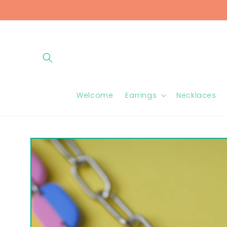
Skip to
content
Welcome
Earrings
Necklaces
Skip to
product
information