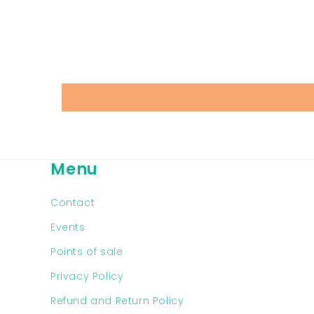
passer, on a même droit
a un petit goûter.
Je recommande sans
hésiter c'était génial !
Menu
Contact
Events
Points of sale
Privacy Policy
Refund and Return Policy