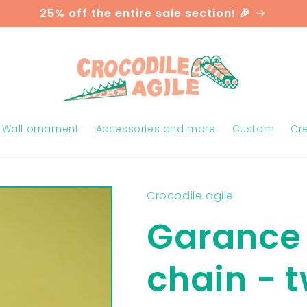
25% off the entire sale section! 🎉
Wall ornament
Accessories and more
Custom
Cr
Crocodile agile
Garance
chain - 