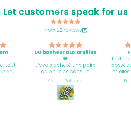
Let customers speak for us
from 22 reviews
x oreilles
Parfaites !
M
J'adore cette marque. Je
é une paire
possède plusieurs paires
C
 dans un
et elles sont toutes plus
bonh
les adore.
parfaites les unes que
boucl
lletier
Emilie Charette
heureuse de
les autres ! Merci Chloé.
p’ti
ence de
<3
be
sur la
éton
 ligne.
même 
 rapide et
plus
isé. Je
ande
t. 👌❤️