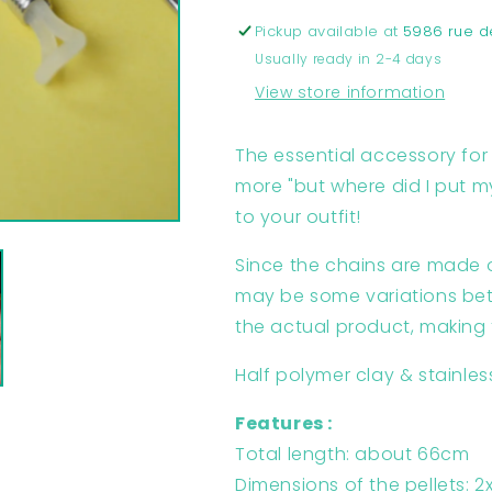
&amp;
&amp;
Pickup available at
5986 rue d
pink
pink
Usually ready in 2-4 days
|
|
Accessories
Accessories
View store information
The essential accessory for
more "but where did I put m
to your outfit!
Since the chains are made 
may be some variations be
the actual product, making
Half polymer clay & stainles
Features :
Total length: about 66cm
Dimensions of the pellets: 2