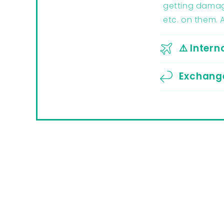
getting damage
etc. on them. 
⚠️ Intern
Exchange